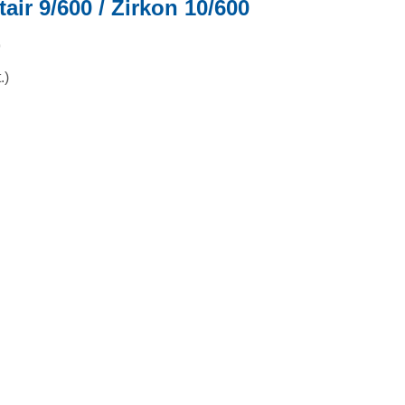
air 9/600 / Zirkon 10/600
9
.)