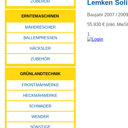
Lemken Solit
ZUBEHÖR
Baujahr 2007 / 200
ERNTEMASCHINEN
55.930 € (inkl. MwSt
MÄHDRESCHER
1
BALLENPRESSEN
HÄCKSLER
ZUBEHÖR
GRÜNLANDTECHNIK
FRONTMÄHWERKE
HECKMÄHWERKE
SCHWADER
WENDER
SONSTIGE