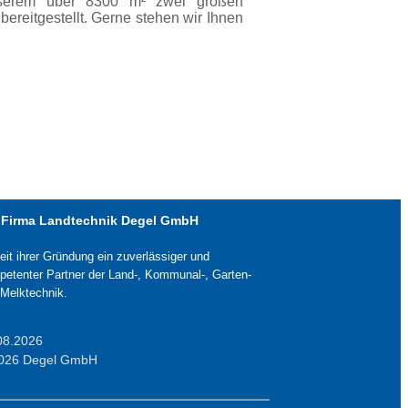
unserem über 8300 m² zwei großen
ereitgestellt. Gerne stehen wir Ihnen
 Firma Landtechnik Degel GmbH
seit ihrer Gründung ein zuverlässiger und
etenter Partner der Land-, Kommunal-, Garten-
Melktechnik.
08.2026
026 Degel GmbH