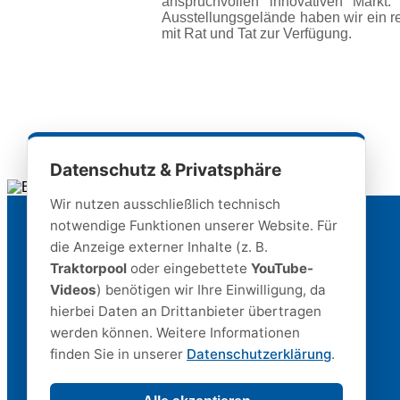
anspruchvollen innovativen Mark
Ausstellungsgelände haben wir ein re
mit Rat und Tat zur Verfügung.
Datenschutz & Privatsphäre
Wir nutzen ausschließlich technisch
notwendige Funktionen unserer Website. Für
die Anzeige externer Inhalte (z. B.
Start
·
Ansprechpartner
·
Inhalt
Traktorpool
oder eingebettete
YouTube-
Videos
) benötigen wir Ihre Einwilligung, da
Datenschutz
·
Impressum
·
AGB
hierbei Daten an Drittanbieter übertragen
werden können. Weitere Informationen
finden Sie in unserer
Datenschutzerklärung
.