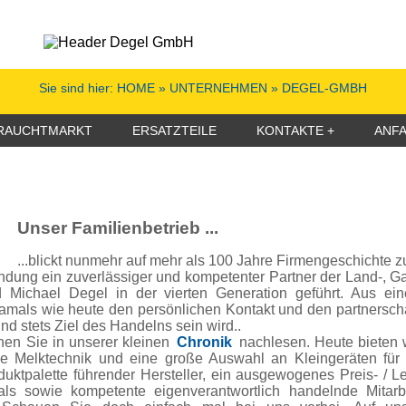
Sie sind hier:
HOME
» UNTERNEHMEN » DEGEL-GMBH
RAUCHTMARKT
ERSATZTEILE
KONTAKTE
ANF
Unser Familienbetrieb ...
...blickt nunmehr auf mehr als 100 Jahre Firmengeschichte z
ündung ein zuverlässiger und kompetenter Partner der Land-, G
 Michael Degel in der vierten Generation geführt. Aus ei
amals wie heute den persönlichen Kontakt und den partnersc
nd stets Ziel des Handelns sein wird..
nen Sie in unserer kleinen
Chronik
nachlesen. Heute bieten wi
ie Melktechnik und eine große Auswahl an Kleingeräten für I
ktpalette führender Hersteller, ein ausgewogenes Preis- / Le
ls sowie kompetente eigenverantwortlich handelnde Mitarb