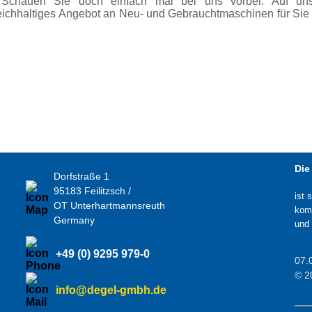
t. Schauen Sie doch einfach mal bei uns vorbei. Auf 
ichhaltiges Angebot an Neu- und Gebrauchtmaschinen für Sie b
Die
Dorfstraße 1
95183 Feilitzsch /
ist 
OT Unterhartmannsreuth
komp
Germany
und 
+49 (0) 9295 979-0
07.
© 2
info@degel-gmbh.de