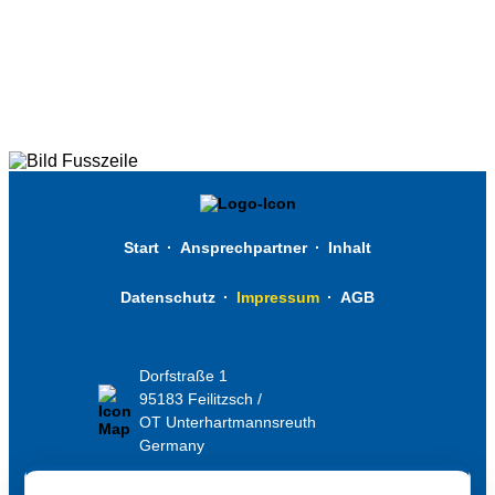
Start
·
Ansprechpartner
·
Inhalt
Datenschutz
·
Impressum
·
AGB
Dorfstraße 1
95183 Feilitzsch /
OT Unterhartmannsreuth
Germany
+49 (0) 9295 979-0